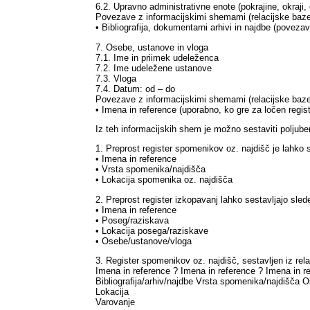
6.2. Upravno administrativne enote (pokrajine, okraji,
Povezave z informacijskimi shemami (relacijske baze 
• Bibliografija, dokumentarni arhivi in najdbe (povezav
7. Osebe, ustanove in vloga
7.1. Ime in priimek udeleženca
7.2. Ime udeležene ustanove
7.3. Vloga
7.4. Datum: od – do
Povezave z informacijskimi shemami (relacijske baze 
• Imena in reference (uporabno, ko gre za ločen regist
Iz teh informacijskih shem je možno sestaviti poljube
1. Preprost register spomenikov oz. najdišč je lahko 
• Imena in reference
• Vrsta spomenika/najdišča
• Lokacija spomenika oz. najdišča
2. Preprost register izkopavanj lahko sestavljajo sle
• Imena in reference
• Poseg/raziskava
• Lokacija posega/raziskave
• Osebe/ustanove/vloga
3. Register spomenikov oz. najdišč, sestavljen iz rela
Imena in reference ? Imena in reference ? Imena in r
Bibliografija/arhiv/najdbe Vrsta spomenika/najdišča 
Lokacija
Varovanje