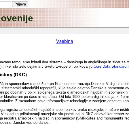
lovenije
Vsebina
navano temo, smo izbrali dva sistema – danskega in angleškega in sicer za to, 
 in ker sta zelo dejavna v Svetu Evrope pri oblikovanju
Core Data Standard f
History (DKC)
č in spomenikov s sedežem pri Nacionalnem muzeju Danske. V digitalni obliki
b sistematski arheološki topografiji, ki je zajela celotno Dansko z namenom ev
ani po občinah v obliki splošnega teksta o arheoloških najdbah in spomenikih 
er klasificirani po času in vrsti/tipu. Od leta 1982 poteka digitalizacija, ki še 
rabnike. Z razmahom nove informacijske tehnologije v zadnjem desetletju s
ga registra arheoloških najdišč in spomenikov preko muzejske mreže v inštituci
a. V skladu s pričakovanji muzejske skupnosti naj bi DKC deloval kot center z
ga registra arheoloških najdišč in spomenikov (SMR-Sites and monuments reco
godovine Danske vse do danes.