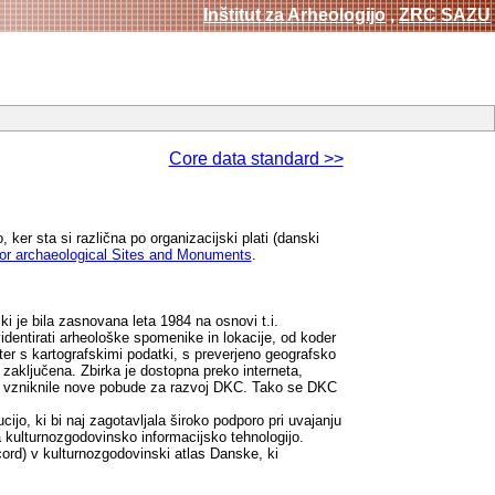
Inštitut za Arheologijo
,
ZRC SAZU
Core data standard >>
ker sta si različna po organizacijski plati (danski
or archaeological Sites and Monuments
.
 je bila zasnovana leta 1984 na osnovi t.i.
identirati arheološke spomenike in lokacije, od koder
ter s kartografskimi podatki, s preverjeno geografsko
ni zaključena. Zbirka je dostopna preko interneta,
o vzniknile nove pobude za razvoj DKC. Tako se DKC
jo, ki bi naj zagotavljala široko podporo pri uvajanju
a kulturnozgodovinsko informacijsko tehnologijo.
rd) v kulturnozgodovinski atlas Danske, ki