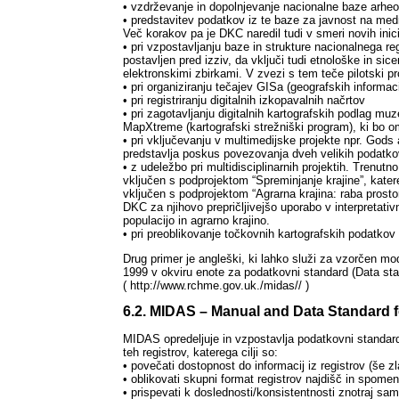
• vzdrževanje in dopolnjevanje nacionalne baze arheo
• predstavitev podatkov iz te baze za javnost na med
Več korakov pa je DKC naredil tudi v smeri novih inicia
• pri vzpostavljanju baze in strukture nacionalnega r
postavljen pred izziv, da vključi tudi etnološke in si
elektronskimi zbirkami. V zvezi s tem teče pilotski p
• pri organiziranju tečajev GISa (geografskih informa
• pri registriranju digitalnih izkopavalnih načrtov
• pri zagotavljanju digitalnih kartografskih podlag mu
MapXtreme (kartografski strežniški program), ki bo 
• pri vključevanju v multimedijske projekte npr. God
predstavlja poskus povezovanja dveh velikih podatk
• z udeležbo pri multidisciplinarnih projektih. Trenut
vključen s podprojektom “Spreminjanje krajine”, katereg
vključen s podprojektom “Agrarna krajina: raba prostor
DKC za njihovo prepričljivejšo uporabo v interpretati
populacijo in agrarno krajino.
• pri preoblikovanje točkovnih kartografskih podatkov 
Drug primer je angleški, ki lahko služi za vzorčen 
1999 v okviru enote za podatkovni standard (Data st
( http://www.rchme.gov.uk./midas// )
6.2. MIDAS – Manual and Data Standard 
MIDAS opredeljuje in vzpostavlja podatkovni standard 
teh registrov, katerega cilji so:
• povečati dostopnost do informacij iz registrov (še z
• oblikovati skupni format registrov najdišč in spome
• prispevati k doslednosti/konsistentnosti znotraj sam