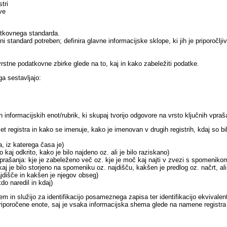
tri
ve
atkovnega standarda.
i standard potreben; definira glavne informacijske sklope, ki jih je priporočljiv
vrstne podatkovne zbirke glede na to, kaj in kako zabeležiti podatke.
a sestavljajo:
informacijskih enot/rubrik, ki skupaj tvorijo odgovore na vrsto ključnih vpraš
et registra in kako se imenuje, kako je imenovan v drugih registrih, kdaj so bil
, iz katerega časa je)
 kaj odkrito, kako je bilo najdeno oz. ali je bilo raziskano)
 vprašanja: kje je zabeleženo več oz. kje je moč kaj najti v zvezi s spomenik
 je bilo storjeno na spomeniku oz. najdišču, kakšen je predlog oz. načrt, ali 
ajdišče in kakšen je njegov obseg)
do naredil in kdaj)
m in služijo za identifikacijo posameznega zapisa ter identifikacijo ekvivalent
 priporočene enote, saj je vsaka informacijska shema glede na namene registr