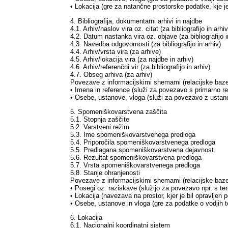
• Lokacija (gre za natančne prostorske podatke, kje je
4. Bibliografija, dokumentarni arhivi in najdbe
4.1. Arhiv/naslov vira oz. citat (za bibliografijo in arhiv
4.2. Datum nastanka vira oz. objave (za bibliografijo i
4.3. Navedba odgovornosti (za bibliografijo in arhiv)
4.4. Arhiv/vrsta vira (za arhive)
4.5. Arhiv/lokacija vira (za najdbe in arhiv)
4.6. Arhiv/referenčni vir (za bibliografijo in arhiv)
4.7. Obseg arhiva (za arhiv)
Povezave z informacijskimi shemami (relacijske baze 
• Imena in reference (služi za povezavo s primarno re
• Osebe, ustanove, vloga (služi za povezavo z ustanovo
5. Spomeniškovarstvena zaščita
5.1. Stopnja zaščite
5.2. Varstveni režim
5.3. Ime spomeniškovarstvenega predloga
5.4. Priporočila spomeniškovarstvenega predloga
5.5. Predlagana spomeniškovarstvena dejavnost
5.6. Rezultat spomeniškovarstvena predloga
5.7. Vrsta spomeniškovarstvenega predloga
5.8. Stanje ohranjenosti
Povezave z informacijskimi shemami (relacijske baze 
• Posegi oz. raziskave (služijo za povezavo npr. s te
• Lokacija (navezava na prostor, kjer je bil opravljen
• Osebe, ustanove in vloga (gre za podatke o vodjih te
6. Lokacija
6.1. Nacionalni koordinatni sistem