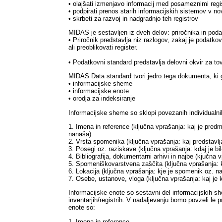
• olajšati izmenjavo informacij med posameznimi regis
• podpirati prenos starih informacijskih sistemov v no
• skrbeti za razvoj in nadgradnjo teh registrov
MIDAS je sestavljen iz dveh delov: priročnika in pod
• Priročnik predstavlja niz razlogov, zakaj je podatkovn
ali preoblikovati register.
• Podatkovni standard predstavlja delovni okvir za to
MIDAS Data standard tvori jedro tega dokumenta, ki g
• informacijske sheme
• informacijske enote
• orodja za indeksiranje
Informacijske sheme so sklopi povezanih individualnih 
1. Imena in reference (ključna vprašanja: kaj je predm
nanaša)
2. Vrsta spomenika (ključna vprašanja: kaj predstavlja
3. Posegi oz. raziskave (ključna vprašanja: kdaj je bilo
4. Bibliografija, dokumentarni arhivi in najbe (kjučna
5. Spomeniškovarstvena zaščita (ključna vprašanja: kaj
6. Lokacija (ključna vprašanja: kje je spomenik oz. n
7. Osebe, ustanove, vloga (ključna vprašanja: kaj je k
Informacijske enote so sestavni del informacijskih she
inventarjih/registrih. V nadaljevanju bomo povzeli le
enote so:
1. Imena in reference