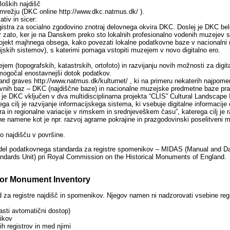
loških najdišč
mrežju (DKC online http://www.dkc.natmus.dk/ ).
tiv in sicer:
egistra za socialno zgodovino znotraj delovnega okvira DKC. Doslej je DKC bele
cer zato, ker je na Danskem preko sto lokalnih profesionalno vodenih muzejev s
rojekt majhnega obsega, kako povezati lokalne podatkovne baze v nacionalni r
cijskih sistemov), s katerimi pomaga vstopiti muzejem v novo digitalno ero.
zejem (topografskih, katastrskih, ortofoto) in razvijanju novih možnosti za d
omogočal enostavnejši dotok podatkov.
s and graves http://www.natmus.dk/kulturnet/ , ki na primeru nekaterih najpo
ovnih baz – DKC (najdiščne baze) in nacionalne muzejske predmetne baze pr
no je DKC vključen v dva multidisciplinarna projekta “CLIS” Cultural Landscape
a cilj je razvijanje informacijskega sistema, ki vsebuje digitalne informacije o 
a in regionalne variacije v rimskem in srednjeveškem času”, katerega cilj je ra
vne namene kot je npr. razvoj agrarne pokrajine in prazgodovinski poselitveni 
o najdišču v površine.
model podatkovnega standarda za registre spomenikov – MIDAS (Manual and Dat
andards Unit) pri Royal Commission on the Historical Monuments of England.
for Monument Inventory
za registre najdišč in spomenikov. Njegov namen ni nadzorovati vsebine regis
lasti avtomatični dostop)
nikov
ih registrov in med njimi