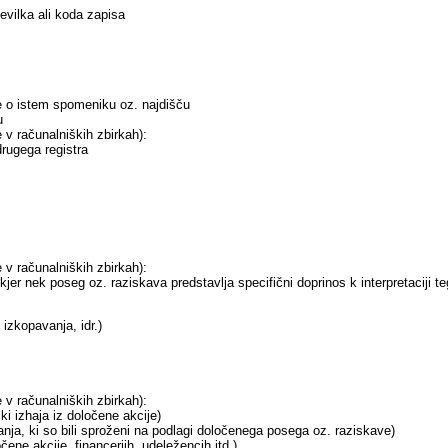
evilka ali koda zapisa
ke o istem spomeniku oz. najdišču
u
v računalniških zbirkah):
rugega registra
v računalniških zbirkah):
jer nek poseg oz. raziskava predstavlja specifični doprinos k interpretaciji 
 izkopavanja, idr.)
v računalniških zbirkah):
ki izhaja iz določene akcije)
ja, ki so bili sproženi na podlagi določenega posega oz. raziskave)
ene akcije, financerjih, udeležencih itd.)