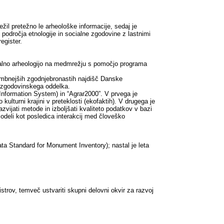
žil pretežno le arheološke informacije, sedaj je
 področja etnologije in socialne zgodovine z lastnimi
egister.
igitalno arheologijo na medmrežju s pomočjo programa
membnejših zgodnjebronastih najdišč Danske
azgodovinskega oddelka.
 Information System) in “Agrar2000”. V prvega je
kulturni krajini v preteklosti (ekofaktih). V drugega je
zvijati metode in izboljšati kvaliteto podatkov v bazi
modeli kot posledica interakcij med človeško
a Standard for Monument Inventory); nastal je leta
trov, temveč ustvariti skupni delovni okvir za razvoj