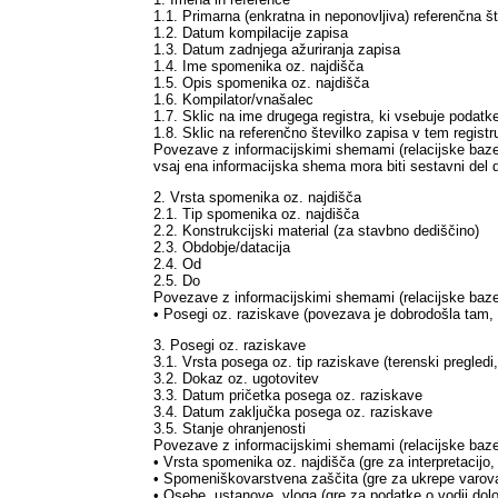
1.1. Primarna (enkratna in neponovljiva) referenčna št
1.2. Datum kompilacije zapisa
1.3. Datum zadnjega ažuriranja zapisa
1.4. Ime spomenika oz. najdišča
1.5. Opis spomenika oz. najdišča
1.6. Kompilator/vnašalec
1.7. Sklic na ime drugega registra, ki vsebuje podat
1.8. Sklic na referenčno številko zapisa v tem registr
Povezave z informacijskimi shemami (relacijske baze 
vsaj ena informacijska shema mora biti sestavni del d
2. Vrsta spomenika oz. najdišča
2.1. Tip spomenika oz. najdišča
2.2. Konstrukcijski material (za stavbno dediščino)
2.3. Obdobje/datacija
2.4. Od
2.5. Do
Povezave z informacijskimi shemami (relacijske baze 
• Posegi oz. raziskave (povezava je dobrodošla tam, k
3. Posegi oz. raziskave
3.1. Vrsta posega oz. tip raziskave (terenski pregledi,
3.2. Dokaz oz. ugotovitev
3.3. Datum pričetka posega oz. raziskave
3.4. Datum zaključka posega oz. raziskave
3.5. Stanje ohranjenosti
Povezave z informacijskimi shemami (relacijske baze 
• Vrsta spomenika oz. najdišča (gre za interpretacijo, 
• Spomeniškovarstvena zaščita (gre za ukrepe varovan
• Osebe, ustanove, vloga (gre za podatke o vodji določ