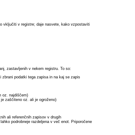
o vključiti v registre; daje nasvete, kako vzpostaviti
anj, zastavljenih v nekem registru. To so:
i zbrani podatki tega zapisa in na kaj se zapis
om oz. najdiščem)
je zaščiteno oz. ali je ogroženo)
nih ali referenčnih zapisov v drugih
a lahko podrobneje razdeljena v več enot. Priporočene