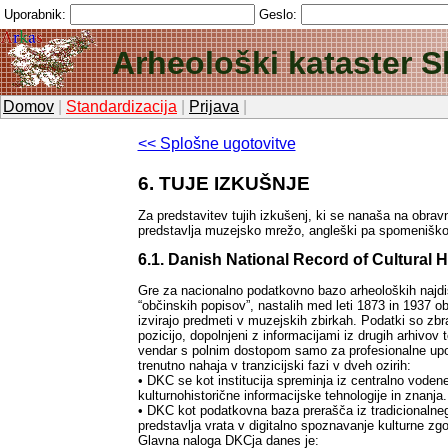
Uporabnik:
Geslo:
Arheološki kataster S
Domov
|
Standardizacija
|
Prijava
|
<< Splošne ugotovitve
6. TUJE IZKUŠNJE
Za predstavitev tujih izkušenj, ki se nanaša na obrav
predstavlja muzejsko mrežo, angleški pa spomeniško)
6.1. Danish National Record of Cultural 
Gre za nacionalno podatkovno bazo arheoloških najdiš
“občinskih popisov”, nastalih med leti 1873 in 1937 o
izvirajo predmeti v muzejskih zbirkah. Podatki so zbr
pozicijo, dopolnjeni z informacijami iz drugih arhivov t
vendar s polnim dostopom samo za profesionalne upo
trenutno nahaja v tranzicijski fazi v dveh ozirih:
• DKC se kot institucija spreminja iz centralno vodene
kulturnohistorične informacijske tehnologije in znanj
• DKC kot podatkovna baza prerašča iz tradicionalne
predstavlja vrata v digitalno spoznavanje kulturne z
Glavna naloga DKCja danes je: