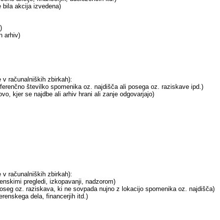
 bila akcija izvedena)
)
n arhiv)
v računalniških zbirkah):
ferenčno številko spomenika oz. najdišča ali posega oz. raziskave ipd.)
, kjer se najdbe ali arhiv hrani ali zanje odgovarjajo)
v računalniških zbirkah):
renskimi pregledi, izkopavanji, nadzorom)
 poseg oz. raziskava, ki ne sovpada nujno z lokacijo spomenika oz. najdišča)
renskega dela, financerjih itd.)