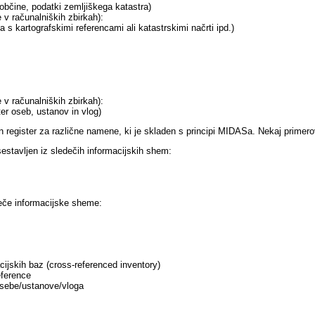
 občine, podatki zemljiškega katastra)
v računalniških zbirkah):
a s kartografskimi referencami ali katastrskimi načrti ipd.)
v računalniških zbirkah):
er oseb, ustanov in vlog)
n register za različne namene, ki je skladen s principi MIDASa. Nekaj primero
sestavljen iz sledečih informacijskih shem:
deče informacijske sheme:
cijskih baz (cross-referenced inventory)
eference
Osebe/ustanove/vloga